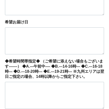
希望お届け日
◆希望時間帯指定◆ （ご希望に添えない場合もございま
す-------） ◆A.---午前中---- ◆B.---14-16時--- ◆C.---16-18
時--- ◆D.---18-20時--- ◆E.---19-21時--- ※九州エリアは翌
日ご指定の場合、14時以降からご指定下さい。