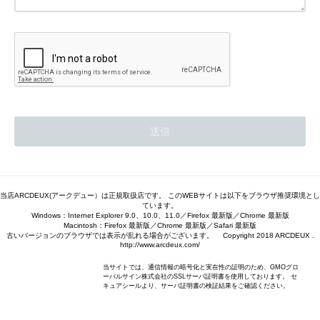
当店ARCDEUX(アークデュー）は正規取扱店です。 このWEBサイトは以下をブラウザ推奨環境とし
ています。
Windows：Internet Explorer 9.0、10.0、11.0／Firefox 最新版／Chrome 最新版
Macintosh：Firefox 最新版／Chrome 最新版／Safari 最新版
古いバージョンのブラウザでは表示が乱れる場合がございます。 Copyright 2018 ARCDEUX .
http://www.arcdeux.com/
当サイトでは、通信情報の暗号化と実在性の証明のため、GMOグロ
ーバルサイン株式会社のSSLサーバ証明書を使用しております。 セ
キュアシールより、サーバ証明書の検証結果をご確認ください。