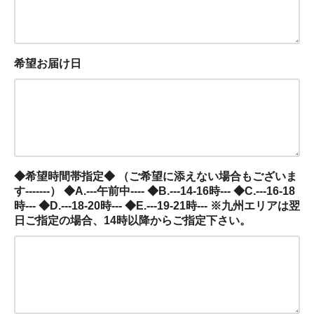
希望お届け日
◆希望時間帯指定◆ （ご希望に添えない場合もございま
す-------） ◆A.---午前中---- ◆B.---14-16時--- ◆C.---16-18
時--- ◆D.---18-20時--- ◆E.---19-21時--- ※九州エリアは翌
日ご指定の場合、14時以降からご指定下さい。