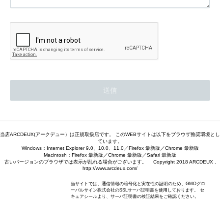
当店ARCDEUX(アークデュー）は正規取扱店です。 このWEBサイトは以下をブラウザ推奨環境とし
ています。
Windows：Internet Explorer 9.0、10.0、11.0／Firefox 最新版／Chrome 最新版
Macintosh：Firefox 最新版／Chrome 最新版／Safari 最新版
古いバージョンのブラウザでは表示が乱れる場合がございます。 Copyright 2018 ARCDEUX .
http://www.arcdeux.com/
当サイトでは、通信情報の暗号化と実在性の証明のため、GMOグロ
ーバルサイン株式会社のSSLサーバ証明書を使用しております。 セ
キュアシールより、サーバ証明書の検証結果をご確認ください。